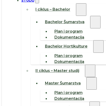
STUDIJ
I ciklus – Bachelor
Bachelor Šumarstva
Plan i program
Dokumentacija
Bachelor Hortikulture
Plan i program
Dokumentacija
II ciklus – Master studij
Master Šumarstva
Plan i program
Dokumentacija