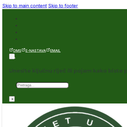
Skip to main content
Skip to footer
DMS
E-NASTAVA
EMAIL
Unesite ključnu riječ ili pojam kako biste p
Pretraga
×