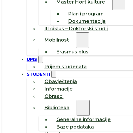
Master Hortikulture
Plan i program
Dokumentacija
III ciklus – Doktorski studij
Mobilnost
Erasmus plus
UPIS
Prijem studenata
STUDENTI
Obavještenja
Informacije
Obrasci
Biblioteka
Generalne informacije
Baze podataka