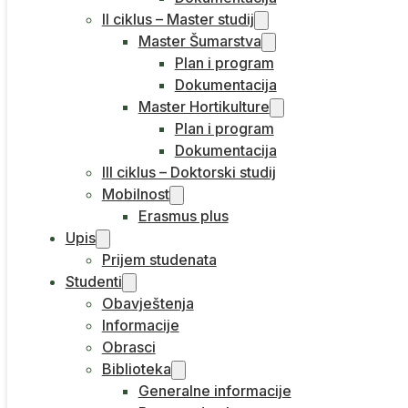
II ciklus – Master studij
Master Šumarstva
Plan i program
Dokumentacija
Master Hortikulture
Plan i program
Dokumentacija
III ciklus – Doktorski studij
Mobilnost
Erasmus plus
Upis
Prijem studenata
Studenti
Obavještenja
Informacije
Obrasci
Biblioteka
Generalne informacije