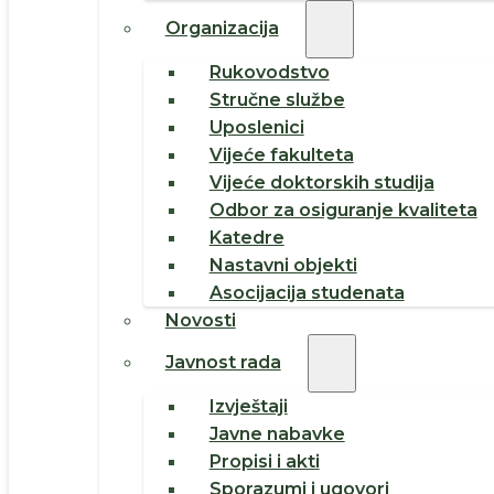
Organizacija
Rukovodstvo
Stručne službe
Uposlenici
Vijeće fakulteta
Vijeće doktorskih studija
Odbor za osiguranje kvaliteta
Katedre
Nastavni objekti
Asocijacija studenata
Novosti
Javnost rada
Izvještaji
Javne nabavke
Propisi i akti
Sporazumi i ugovori