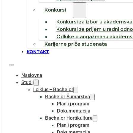
Konkursi
Konkursi za izbor u akademska 
Konkursi za prijem u radni odn
Odluke o angažmanu akademsk
Karijerne priče studenata
KONTAKT
Naslovna
Studij
I ciklus – Bachelor
Bachelor Šumarstva
Plan i program
Dokumentacija
Bachelor Hortikulture
Plan i program
Dokumentacija