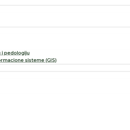
u i pedologiju
ormacione sisteme (GIS)