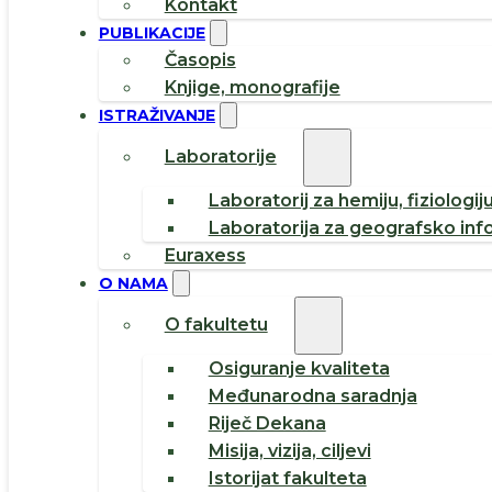
Kontakt
PUBLIKACIJE
Časopis
Knjige, monografije
ISTRAŽIVANJE
Laboratorije
Laboratorij za hemiju, fiziologij
Laboratorija za geografsko inf
Euraxess
O NAMA
O fakultetu
Osiguranje kvaliteta
Međunarodna saradnja
Riječ Dekana
Misija, vizija, ciljevi
Istorijat fakulteta