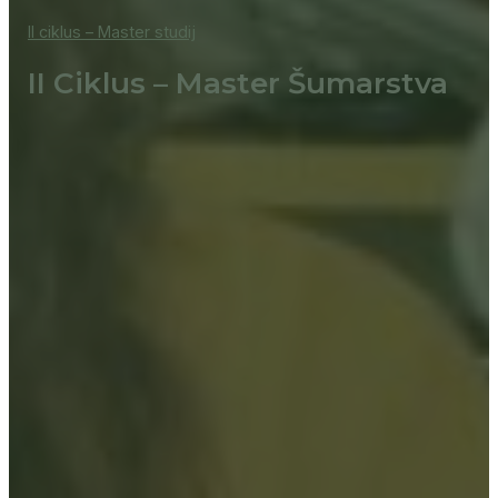
II ciklus – Master studij
II Ciklus – Master Šumarstva