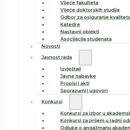
Vijeće fakulteta
Vijeće doktorskih studija
Odbor za osiguranje kvalitet
Katedre
Nastavni objekti
Asocijacija studenata
Novosti
Javnost rada
Izvještaji
Javne nabavke
Propisi i akti
Sporazumi i ugovori
Konkursi
Konkursi za izbor u akademsk
Konkursi za prijem u radni o
Odluke o angažmanu akadem