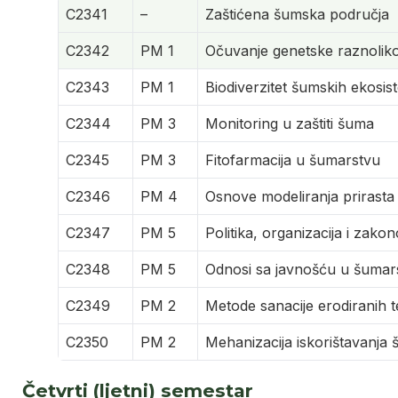
C2341
–
Zaštićena šumska područja
C2342
PM 1
Očuvanje genetske raznolik
C2343
PM 1
Biodiverzitet šumskih ekosis
C2344
PM 3
Monitoring u zaštiti šuma
C2345
PM 3
Fitofarmacija u šumarstvu
C2346
PM 4
Osnove modeliranja prirasta 
C2347
PM 5
Politika, organizacija i zak
C2348
PM 5
Odnosi sa javnošću u šumar
C2349
PM 2
Metode sanacije erodiranih 
C2350
PM 2
Mehanizacija iskorištavanja
Četvrti (ljetni) semestar