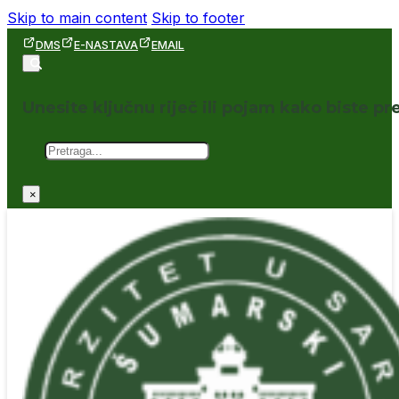
Skip to main content
Skip to footer
DMS
E-NASTAVA
EMAIL
Unesite ključnu riječ ili pojam kako biste pre
Pretraga
×