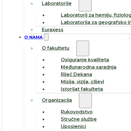
Laboratorije
Laboratorij za hemiju, fiziolog
Laboratorija za geografsko i
Euraxess
O NAMA
O fakultetu
Osiguranje kvaliteta
Međunarodna saradnja
Riječ Dekana
Misija, vizija, ciljevi
Istorijat fakulteta
Organizacija
Rukovodstvo
Stručne službe
Uposlenici