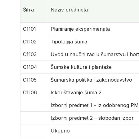
Šifra
Naziv predmeta
C1101
Planiranje eksperimenata
C1102
Tipologija šuma
C1103
Uvod u naučni rad u šumarstvu i horti
C1104
Šumske kulture i plantaže
C1105
Šumarska politika i zakonodavstvo
C1106
Iskorištavanje šuma 2
Izborni predmet 1 – iz odobrenog PM
Izborni predmet 2 – slobodan izbor
Ukupno