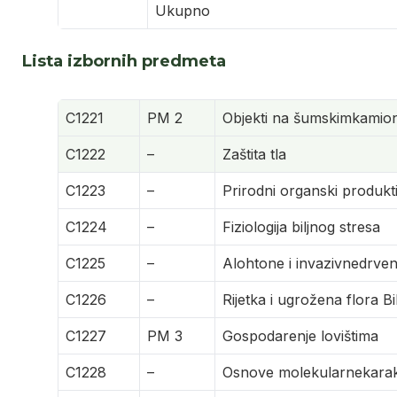
Ukupno
Lista izbornih predmeta
C1221
PM 2
Objekti na šumskimkamio
C1222
–
Zaštita tla
C1223
–
Prirodni organski produkt
C1224
–
Fiziologija biljnog stresa
C1225
–
Alohtone i invazivnedrven
C1226
–
Rijetka i ugrožena flora B
C1227
PM 3
Gospodarenje lovištima
C1228
–
Osnove molekularnekarakte