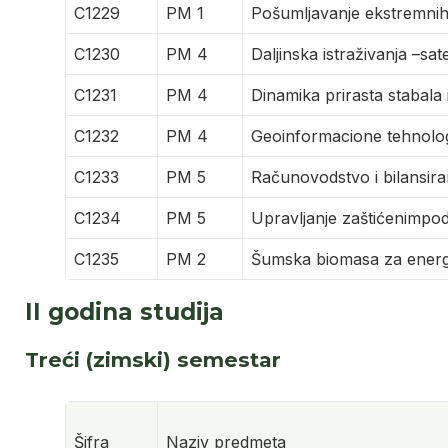
C1229
PM 1
Pošumljavanje ekstremnih
C1230
PM 4
Daljinska istraživanja –sate
C1231
PM 4
Dinamika prirasta stabala 
C1232
PM 4
Geoinformacione tehnolo
C1233
PM 5
Računovodstvo i bilansir
C1234
PM 5
Upravljanje zaštićenimpod
C1235
PM 2
Šumska biomasa za energ
II godina studija
Treći (zimski) semestar
Šifra
Naziv predmeta