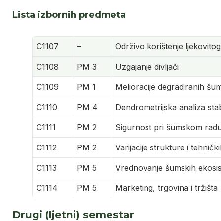
Lista izbornih predmeta
C1107
–
Održivo korištenje ljekovito
C1108
PM 3
Uzgajanje divljači
C1109
PM 1
Melioracije degradiranih šu
C1110
PM 4
Dendrometrijska analiza sta
C1111
PM 2
Sigurnost pri šumskom rad
C1112
PM 2
Varijacije strukture i tehničk
C1113
PM 5
Vrednovanje šumskih ekosi
C1114
PM 5
Marketing, trgovina i tržišt
Drugi (ljetni) semestar