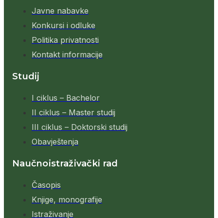
Javne nabavke
Konkursi i odluke
Politika privatnosti
Kontakt informacije
Studij
I ciklus – Bachelor
II ciklus – Master studij
III ciklus – Doktorski studij
Obavještenja
Naučnoistraživački rad
Časopis
Knjige, monografije
Istraživanje