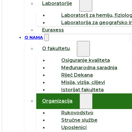
Laboratorije
Laboratorij za hemiju, fiziolog
Laboratorija za geografsko i
Euraxess
O NAMA
O fakultetu
Osiguranje kvaliteta
Međunarodna saradnja
Riječ Dekana
Misija, vizija, ciljevi
Istorijat fakulteta
Organizacija
Rukovodstvo
Stručne službe
Uposlenici