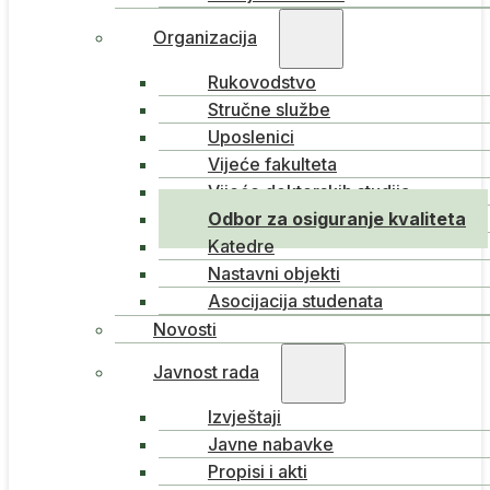
Organizacija
Rukovodstvo
Stručne službe
Uposlenici
Vijeće fakulteta
Vijeće doktorskih studija
Odbor za osiguranje kvaliteta
Katedre
Nastavni objekti
Asocijacija studenata
Novosti
Javnost rada
Izvještaji
Javne nabavke
Propisi i akti