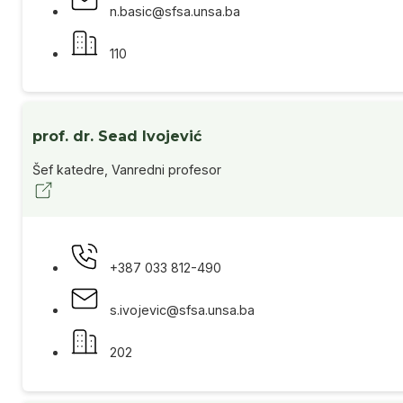
n.basic@sfsa.unsa.ba
110
prof. dr. Sead Ivojević
Šef katedre, Vanredni profesor
+387 033 812-490
s.ivojevic@sfsa.unsa.ba
202