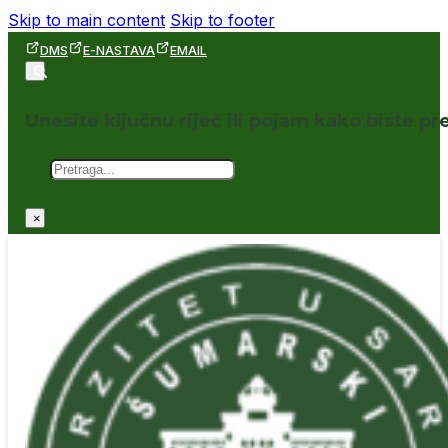
Skip to main content
Skip to footer
DMS
E-NASTAVA
EMAIL
Unesite ključnu riječ ili pojam kako biste pre
Pretraga
×