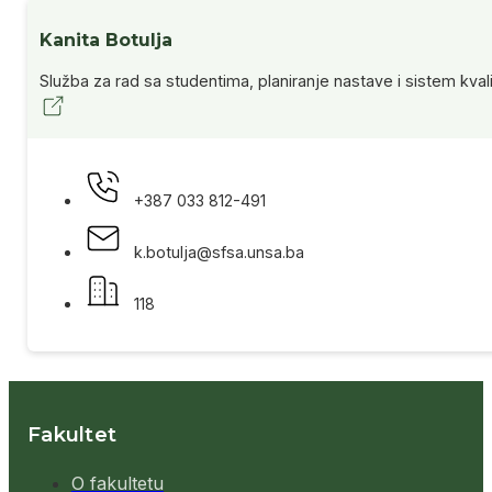
Kanita Botulja
Služba za rad sa studentima, planiranje nastave i sistem kvalit
+387 033 812-491
k.botulja@sfsa.unsa.ba
118
Fakultet
O fakultetu