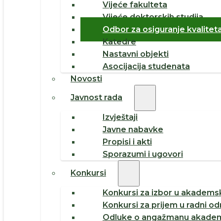
Vijeće fakulteta
Vijeće doktorskih studija
Odbor za osiguranje kvalitet
Katedre
Nastavni objekti
Asocijacija studenata
Novosti
Javnost rada
Izvještaji
Javne nabavke
Propisi i akti
Sporazumi i ugovori
Konkursi
Konkursi za izbor u akademsk
Konkursi za prijem u radni o
Odluke o angažmanu akadem