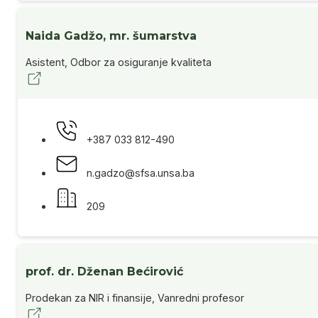
Naida Gadžo, mr. šumarstva
Asistent, Odbor za osiguranje kvaliteta
+387 033 812-490
n.gadzo@sfsa.unsa.ba
209
prof. dr. Dženan Bećirović
Prodekan za NIR i finansije, Vanredni profesor