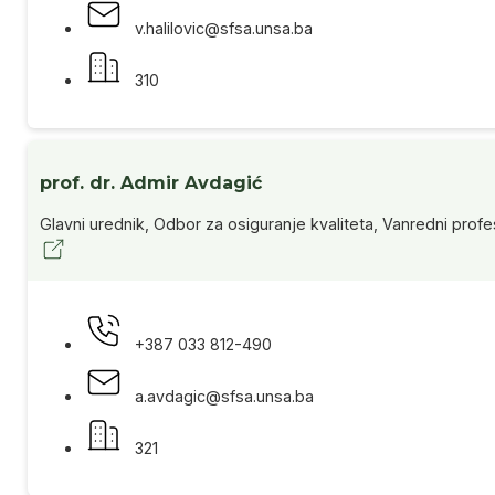
v.halilovic@sfsa.unsa.ba
310
prof. dr. Admir Avdagić
Glavni urednik, Odbor za osiguranje kvaliteta, Vanredni profe
+387 033 812-490
a.avdagic@sfsa.unsa.ba
321