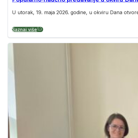
U utorak, 19. maja 2026. godine, u okviru Dana otvore
Saznaj više