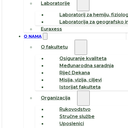
Laboratorije
Laboratorij za hemiju, fiziolog
Laboratorija za geografsko i
Euraxess
O NAMA
O fakultetu
Osiguranje kvaliteta
Međunarodna saradnja
Riječ Dekana
Misija, vizija, ciljevi
Istorijat fakulteta
Organizacija
Rukovodstvo
Stručne službe
Uposlenici