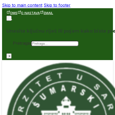
Skip to main content
Skip to footer
DMS
E-NASTAVA
EMAIL
Unesite ključnu riječ ili pojam kako biste pre
Pretraga
×