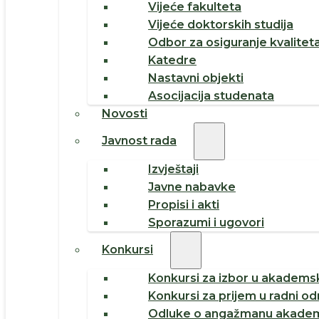
Vijeće fakulteta
Vijeće doktorskih studija
Odbor za osiguranje kvalitet
Katedre
Nastavni objekti
Asocijacija studenata
Novosti
Javnost rada
Izvještaji
Javne nabavke
Propisi i akti
Sporazumi i ugovori
Konkursi
Konkursi za izbor u akademsk
Konkursi za prijem u radni o
Odluke o angažmanu akadem