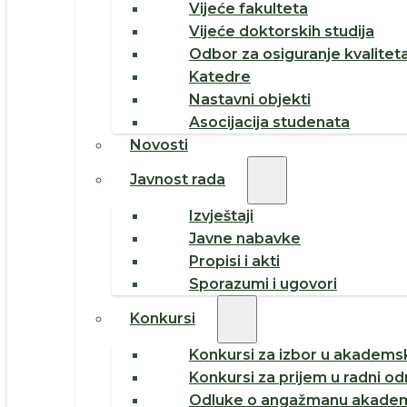
Vijeće fakulteta
Vijeće doktorskih studija
Odbor za osiguranje kvalitet
Katedre
Nastavni objekti
Asocijacija studenata
Novosti
Javnost rada
Izvještaji
Javne nabavke
Propisi i akti
Sporazumi i ugovori
Konkursi
Konkursi za izbor u akademsk
Konkursi za prijem u radni o
Odluke o angažmanu akadem