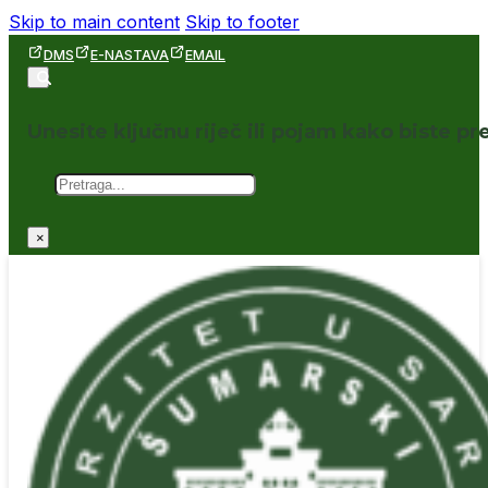
Skip to main content
Skip to footer
DMS
E-NASTAVA
EMAIL
Unesite ključnu riječ ili pojam kako biste pre
Pretraga
×