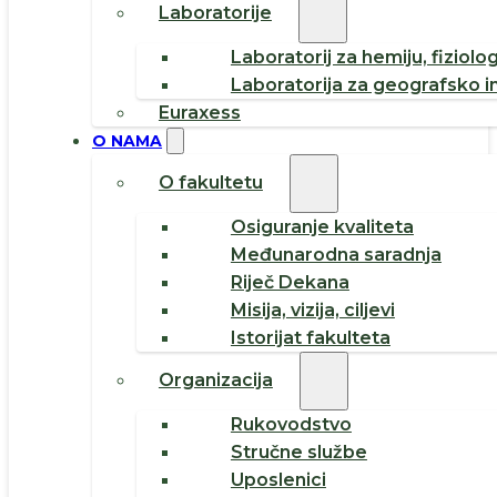
Laboratorije
Laboratorij za hemiju, fiziolog
Laboratorija za geografsko i
Euraxess
O NAMA
O fakultetu
Osiguranje kvaliteta
Međunarodna saradnja
Riječ Dekana
Misija, vizija, ciljevi
Istorijat fakulteta
Organizacija
Rukovodstvo
Stručne službe
Uposlenici