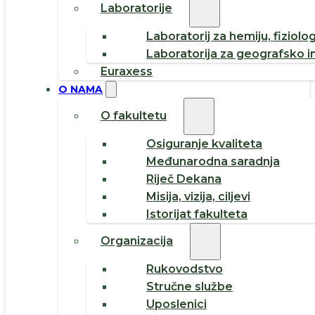
Laboratorije
Laboratorij za hemiju, fiziolog
Laboratorija za geografsko i
Euraxess
O NAMA
O fakultetu
Osiguranje kvaliteta
Međunarodna saradnja
Riječ Dekana
Misija, vizija, ciljevi
Istorijat fakulteta
Organizacija
Rukovodstvo
Stručne službe
Uposlenici