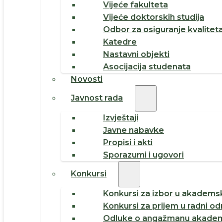
Vijeće fakulteta
Vijeće doktorskih studija
Odbor za osiguranje kvalitet
Katedre
Nastavni objekti
Asocijacija studenata
Novosti
Javnost rada
Izvještaji
Javne nabavke
Propisi i akti
Sporazumi i ugovori
Konkursi
Konkursi za izbor u akademsk
Konkursi za prijem u radni o
Odluke o angažmanu akadem