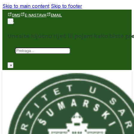
Skip to main content
Skip to footer
DMS
E-NASTAVA
EMAIL
Unesite ključnu riječ ili pojam kako biste pre
Pretraga
×