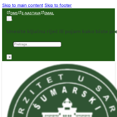
Skip to main content
Skip to footer
DMS
E-NASTAVA
EMAIL
Unesite ključnu riječ ili pojam kako biste pre
Pretraga
×