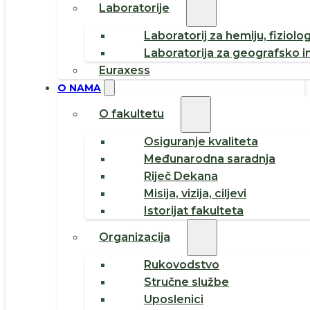
Laboratorije
Laboratorij za hemiju, fiziolog
Laboratorija za geografsko i
Euraxess
O NAMA
O fakultetu
Osiguranje kvaliteta
Međunarodna saradnja
Riječ Dekana
Misija, vizija, ciljevi
Istorijat fakulteta
Organizacija
Rukovodstvo
Stručne službe
Uposlenici