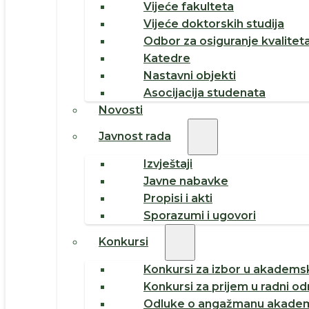
Vijeće fakulteta
Vijeće doktorskih studija
Odbor za osiguranje kvalitet
Katedre
Nastavni objekti
Asocijacija studenata
Novosti
Javnost rada
Izvještaji
Javne nabavke
Propisi i akti
Sporazumi i ugovori
Konkursi
Konkursi za izbor u akademsk
Konkursi za prijem u radni o
Odluke o angažmanu akadem