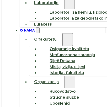
Laboratorije
Laboratorij za hemiju, fiziolog
Laboratorija za geografsko i
Euraxess
O NAMA
O fakultetu
Osiguranje kvaliteta
Međunarodna saradnja
Riječ Dekana
Misija, vizija, ciljevi
Istorijat fakulteta
Organizacija
Rukovodstvo
Stručne službe
Uposlenici