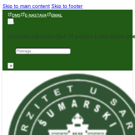
Skip to main content
Skip to footer
DMS
E-NASTAVA
EMAIL
Unesite ključnu riječ ili pojam kako biste pre
Pretraga
×