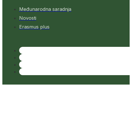
Međunarodna saradnja
Novosti
Erasmus plus