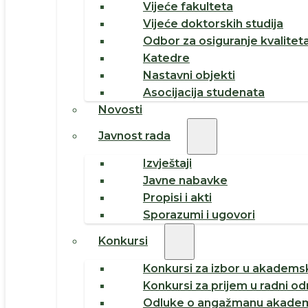
Vijeće fakulteta
Vijeće doktorskih studija
Odbor za osiguranje kvalitet
Katedre
Nastavni objekti
Asocijacija studenata
Novosti
Javnost rada
Izvještaji
Javne nabavke
Propisi i akti
Sporazumi i ugovori
Konkursi
Konkursi za izbor u akademsk
Konkursi za prijem u radni o
Odluke o angažmanu akadem