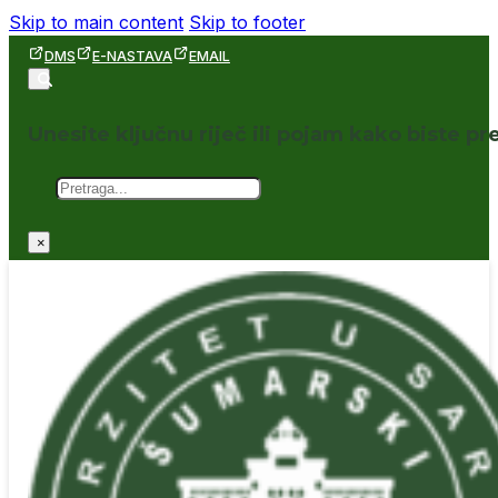
Skip to main content
Skip to footer
DMS
E-NASTAVA
EMAIL
Unesite ključnu riječ ili pojam kako biste pre
Pretraga
×