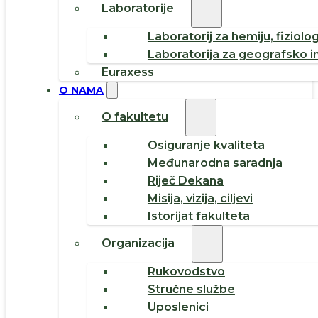
Laboratorije
Laboratorij za hemiju, fiziolog
Laboratorija za geografsko i
Euraxess
O NAMA
O fakultetu
Osiguranje kvaliteta
Međunarodna saradnja
Riječ Dekana
Misija, vizija, ciljevi
Istorijat fakulteta
Organizacija
Rukovodstvo
Stručne službe
Uposlenici