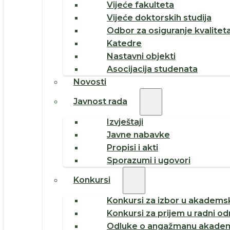
Vijeće fakulteta
Vijeće doktorskih studija
Odbor za osiguranje kvalitet
Katedre
Nastavni objekti
Asocijacija studenata
Novosti
Javnost rada
Izvještaji
Javne nabavke
Propisi i akti
Sporazumi i ugovori
Konkursi
Konkursi za izbor u akademsk
Konkursi za prijem u radni o
Odluke o angažmanu akadem