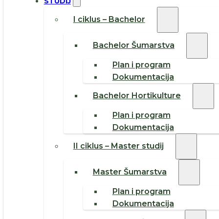
STUDIJ
I ciklus – Bachelor
Bachelor Šumarstva
Plan i program
Dokumentacija
Bachelor Hortikulture
Plan i program
Dokumentacija
II ciklus – Master studij
Master Šumarstva
Plan i program
Dokumentacija