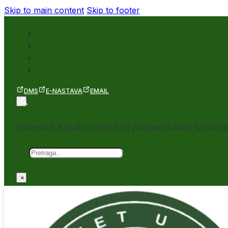
Skip to main content
Skip to footer
DMS
E-NASTAVA
EMAIL
Unesite ključnu riječ ili pojam kako biste p
Pretraga
×