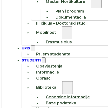
Master Hortikulture
Plan i program
Dokumentacija
III ciklus – Doktorski studij
Mobilnost
Erasmus plus
UPIS
Prijem studenata
STUDENTI
Obavještenja
Informacije
Obrasci
Biblioteka
Generalne informacije
Baze podataka