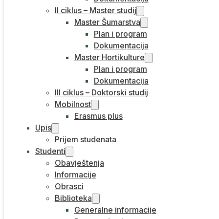
II ciklus – Master studij
Master Šumarstva
Plan i program
Dokumentacija
Master Hortikulture
Plan i program
Dokumentacija
III ciklus – Doktorski studij
Mobilnost
Erasmus plus
Upis
Prijem studenata
Studenti
Obavještenja
Informacije
Obrasci
Biblioteka
Generalne informacije