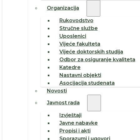
Organizacija
Rukovodstvo
Stručne službe
Uposlenici
Vijeće fakulteta
Vijeće doktorskih studija
Odbor za osiguranje kvaliteta
Katedre
Nastavni objekti
Asocijacija studenata
Novosti
Javnost rada
Izvještaji
Javne nabavke
Propisi i akti
Sporazumi i ugovori