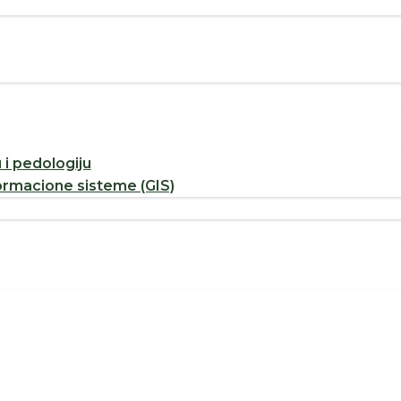
u i pedologiju
ormacione sisteme (GIS)