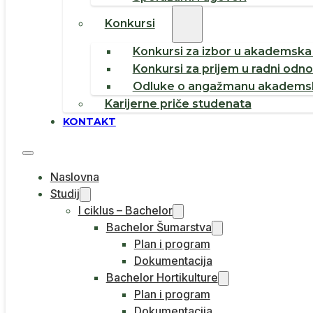
Konkursi
Konkursi za izbor u akademska 
Konkursi za prijem u radni odn
Odluke o angažmanu akademsk
Karijerne priče studenata
KONTAKT
Naslovna
Studij
I ciklus – Bachelor
Bachelor Šumarstva
Plan i program
Dokumentacija
Bachelor Hortikulture
Plan i program
Dokumentacija