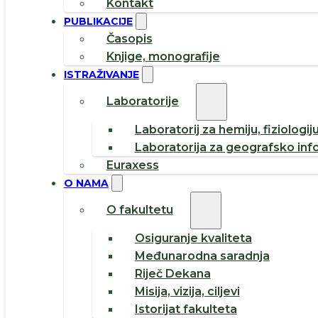
Kontakt
PUBLIKACIJE
Časopis
Knjige, monografije
ISTRAŽIVANJE
Laboratorije
Laboratorij za hemiju, fiziologij
Laboratorija za geografsko inf
Euraxess
O NAMA
O fakultetu
Osiguranje kvaliteta
Međunarodna saradnja
Riječ Dekana
Misija, vizija, ciljevi
Istorijat fakulteta