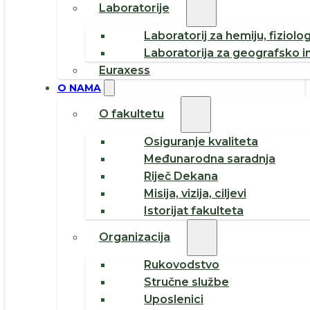
Laboratorije
Laboratorij za hemiju, fiziolog
Laboratorija za geografsko i
Euraxess
O NAMA
O fakultetu
Osiguranje kvaliteta
Međunarodna saradnja
Riječ Dekana
Misija, vizija, ciljevi
Istorijat fakulteta
Organizacija
Rukovodstvo
Stručne službe
Uposlenici