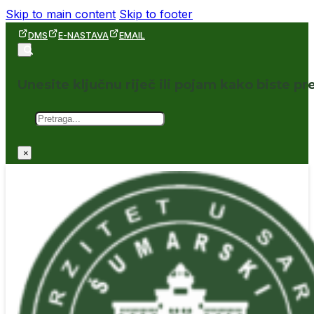
Skip to main content
Skip to footer
DMS
E-NASTAVA
EMAIL
Unesite ključnu riječ ili pojam kako biste pre
Pretraga
×