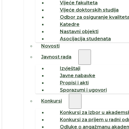
Vijeće fakulteta
Vijeće doktorskih studija
Odbor za osiguranje kvalitet
Katedre
Nastavni objekti
Asocijacija studenata
Novosti
Javnost rada
Izvještaji
Javne nabavke
Propisi i akti
Sporazumi i ugovori
Konkursi
Konkursi za izbor u akademsk
Konkursi za prijem u radni o
Odluke o angažmanu akadem