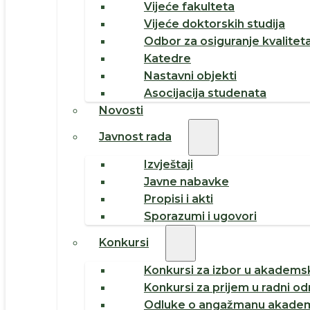
Vijeće fakulteta
Vijeće doktorskih studija
Odbor za osiguranje kvalitet
Katedre
Nastavni objekti
Asocijacija studenata
Novosti
Javnost rada
Izvještaji
Javne nabavke
Propisi i akti
Sporazumi i ugovori
Konkursi
Konkursi za izbor u akademsk
Konkursi za prijem u radni o
Odluke o angažmanu akadem