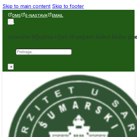
Skip to main content
Skip to footer
DMS
E-NASTAVA
EMAIL
Unesite ključnu riječ ili pojam kako biste pre
Pretraga
×