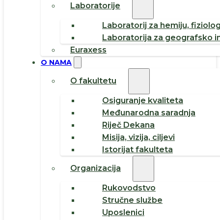
Laboratorije
Laboratorij za hemiju, fiziolog
Laboratorija za geografsko i
Euraxess
O NAMA
O fakultetu
Osiguranje kvaliteta
Međunarodna saradnja
Riječ Dekana
Misija, vizija, ciljevi
Istorijat fakulteta
Organizacija
Rukovodstvo
Stručne službe
Uposlenici