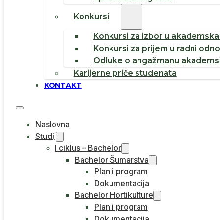
Konkursi
Konkursi za izbor u akademska 
Konkursi za prijem u radni odn
Odluke o angažmanu akademsk
Karijerne priče studenata
KONTAKT
Naslovna
Studij
I ciklus – Bachelor
Bachelor Šumarstva
Plan i program
Dokumentacija
Bachelor Hortikulture
Plan i program
Dokumentacija