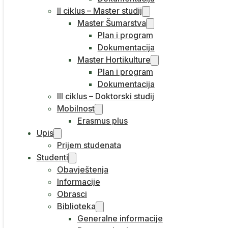
II ciklus – Master studij
Master Šumarstva
Plan i program
Dokumentacija
Master Hortikulture
Plan i program
Dokumentacija
III ciklus – Doktorski studij
Mobilnost
Erasmus plus
Upis
Prijem studenata
Studenti
Obavještenja
Informacije
Obrasci
Biblioteka
Generalne informacije