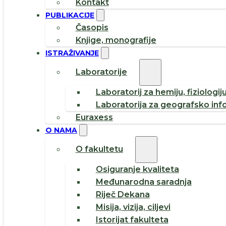
Kontakt
PUBLIKACIJE
Časopis
Knjige, monografije
ISTRAŽIVANJE
Laboratorije
Laboratorij za hemiju, fiziologij
Laboratorija za geografsko inf
Euraxess
O NAMA
O fakultetu
Osiguranje kvaliteta
Međunarodna saradnja
Riječ Dekana
Misija, vizija, ciljevi
Istorijat fakulteta