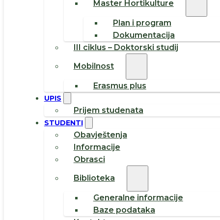
Master Hortikulture
Plan i program
Dokumentacija
III ciklus – Doktorski studij
Mobilnost
Erasmus plus
UPIS
Prijem studenata
STUDENTI
Obavještenja
Informacije
Obrasci
Biblioteka
Generalne informacije
Baze podataka