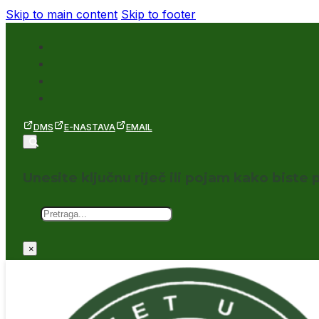
Skip to main content
Skip to footer
DMS
E-NASTAVA
EMAIL
Unesite ključnu riječ ili pojam kako biste p
Pretraga
×