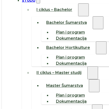
STUDIJ
I ciklus – Bachelor
Bachelor Šumarstva
Plan i program
Dokumentacija
Bachelor Hortikulture
Plan i program
Dokumentacija
II ciklus – Master studij
Master Šumarstva
Plan i program
Dokumentacija