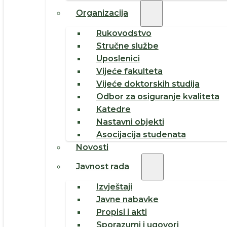
Organizacija
Rukovodstvo
Stručne službe
Uposlenici
Vijeće fakulteta
Vijeće doktorskih studija
Odbor za osiguranje kvaliteta
Katedre
Nastavni objekti
Asocijacija studenata
Novosti
Javnost rada
Izvještaji
Javne nabavke
Propisi i akti
Sporazumi i ugovori