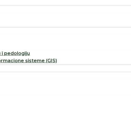
u i pedologiju
ormacione sisteme (GIS)