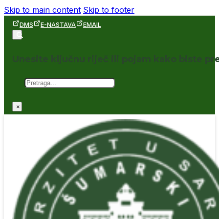
Skip to main content
Skip to footer
DMS
E-NASTAVA
EMAIL
Unesite ključnu riječ ili pojam kako biste pre
Pretraga
×