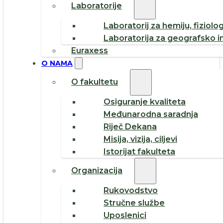
Laboratorije
Laboratorij za hemiju, fiziolog
Laboratorija za geografsko i
Euraxess
O NAMA
O fakultetu
Osiguranje kvaliteta
Međunarodna saradnja
Riječ Dekana
Misija, vizija, ciljevi
Istorijat fakulteta
Organizacija
Rukovodstvo
Stručne službe
Uposlenici