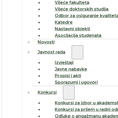
Vijeće fakulteta
Vijeće doktorskih studija
Odbor za osiguranje kvalitet
Katedre
Nastavni objekti
Asocijacija studenata
Novosti
Javnost rada
Izvještaji
Javne nabavke
Propisi i akti
Sporazumi i ugovori
Konkursi
Konkursi za izbor u akademsk
Konkursi za prijem u radni o
Odluke o angažmanu akadem