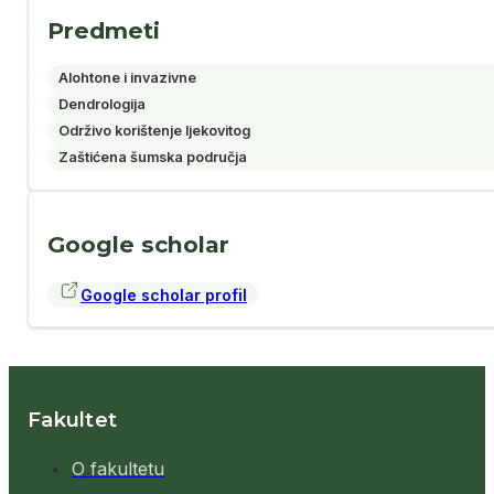
Predmeti
Alohtone i invazivne
Dendrologija
Održivo korištenje ljekovitog
Zaštićena šumska područja
Google scholar
Google scholar profil
Fakultet
O fakultetu