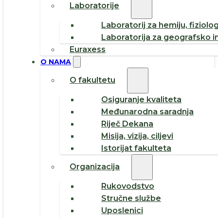
Laboratorije
Laboratorij za hemiju, fiziolog
Laboratorija za geografsko i
Euraxess
O NAMA
O fakultetu
Osiguranje kvaliteta
Međunarodna saradnja
Riječ Dekana
Misija, vizija, ciljevi
Istorijat fakulteta
Organizacija
Rukovodstvo
Stručne službe
Uposlenici