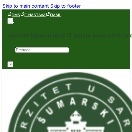
Skip to main content
Skip to footer
DMS
E-NASTAVA
EMAIL
Unesite ključnu riječ ili pojam kako biste pre
Pretraga
×