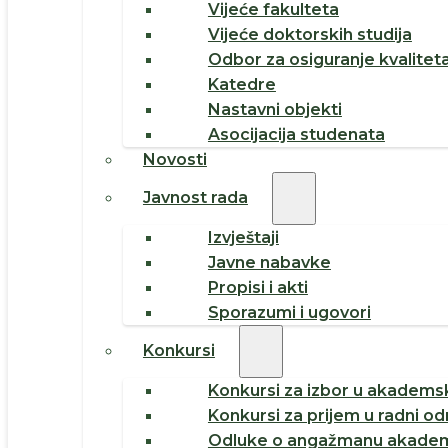
Vijeće fakulteta
Vijeće doktorskih studija
Odbor za osiguranje kvalitet
Katedre
Nastavni objekti
Asocijacija studenata
Novosti
Javnost rada
Izvještaji
Javne nabavke
Propisi i akti
Sporazumi i ugovori
Konkursi
Konkursi za izbor u akademsk
Konkursi za prijem u radni o
Odluke o angažmanu akadem