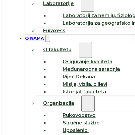
Laboratorije
Laboratorij za hemiju, fiziolog
Laboratorija za geografsko i
Euraxess
O NAMA
O fakultetu
Osiguranje kvaliteta
Međunarodna saradnja
Riječ Dekana
Misija, vizija, ciljevi
Istorijat fakulteta
Organizacija
Rukovodstvo
Stručne službe
Uposlenici