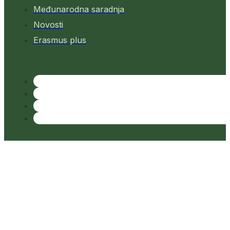
Međunarodna saradnja
Novosti
Erasmus plus