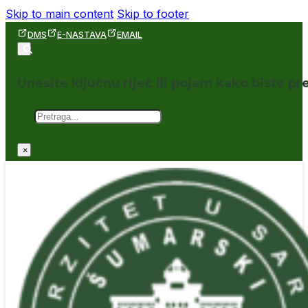
Skip to main content
Skip to footer
DMS
E-NASTAVA
EMAIL
Unesite ključnu riječ ili pojam kako biste pre
Pretraga
×