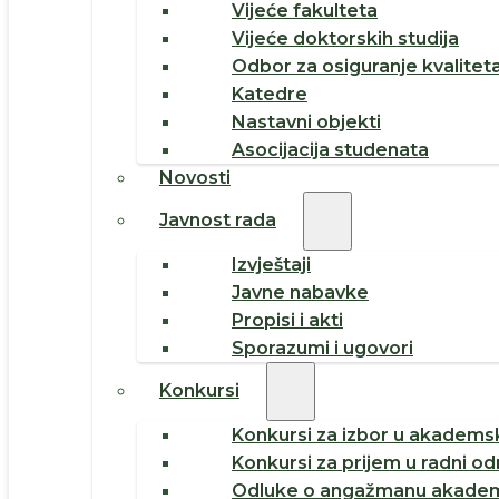
Vijeće fakulteta
Vijeće doktorskih studija
Odbor za osiguranje kvalitet
Katedre
Nastavni objekti
Asocijacija studenata
Novosti
Javnost rada
Izvještaji
Javne nabavke
Propisi i akti
Sporazumi i ugovori
Konkursi
Konkursi za izbor u akademsk
Konkursi za prijem u radni o
Odluke o angažmanu akadem