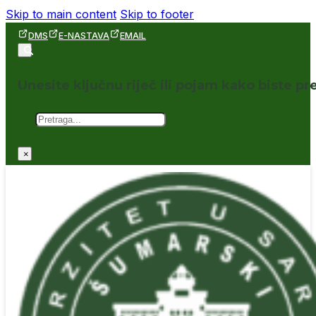
Skip to main content
Skip to footer
DMS
E-NASTAVA
EMAIL
Unesite ključnu riječ ili pojam kako biste pre
Pretraga
×