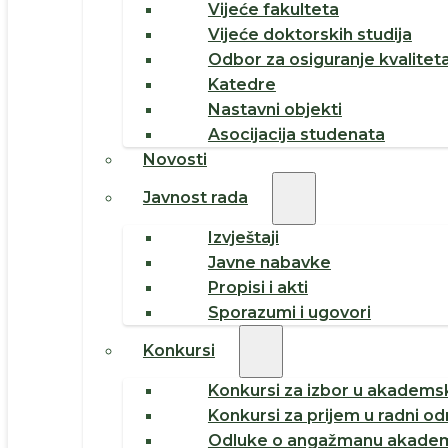
Vijeće fakulteta
Vijeće doktorskih studija
Odbor za osiguranje kvalitet
Katedre
Nastavni objekti
Asocijacija studenata
Novosti
Javnost rada
Izvještaji
Javne nabavke
Propisi i akti
Sporazumi i ugovori
Konkursi
Konkursi za izbor u akademsk
Konkursi za prijem u radni o
Odluke o angažmanu akadem