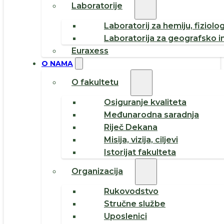
Laboratorije
Laboratorij za hemiju, fiziolog
Laboratorija za geografsko i
Euraxess
O NAMA
O fakultetu
Osiguranje kvaliteta
Međunarodna saradnja
Riječ Dekana
Misija, vizija, ciljevi
Istorijat fakulteta
Organizacija
Rukovodstvo
Stručne službe
Uposlenici