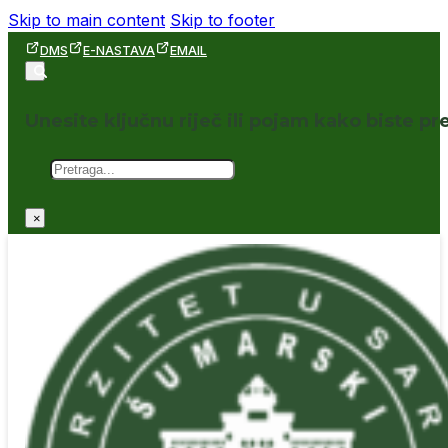
Skip to main content
Skip to footer
DMS
E-NASTAVA
EMAIL
Unesite ključnu riječ ili pojam kako biste pre
Pretraga
×