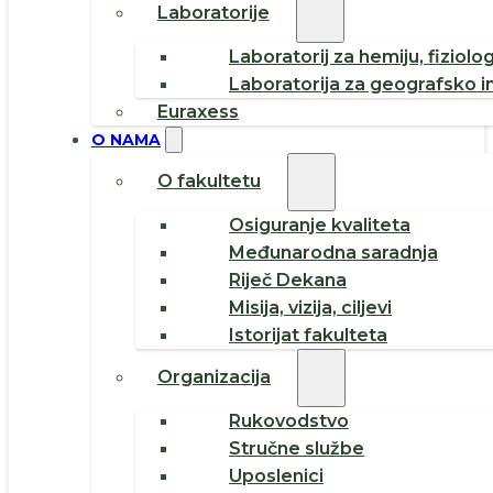
Laboratorije
Laboratorij za hemiju, fiziolog
Laboratorija za geografsko i
Euraxess
O NAMA
O fakultetu
Osiguranje kvaliteta
Međunarodna saradnja
Riječ Dekana
Misija, vizija, ciljevi
Istorijat fakulteta
Organizacija
Rukovodstvo
Stručne službe
Uposlenici