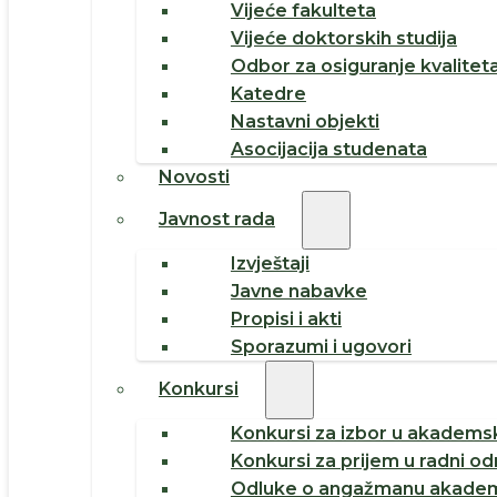
Vijeće fakulteta
Vijeće doktorskih studija
Odbor za osiguranje kvalitet
Katedre
Nastavni objekti
Asocijacija studenata
Novosti
Javnost rada
Izvještaji
Javne nabavke
Propisi i akti
Sporazumi i ugovori
Konkursi
Konkursi za izbor u akademsk
Konkursi za prijem u radni o
Odluke o angažmanu akadem