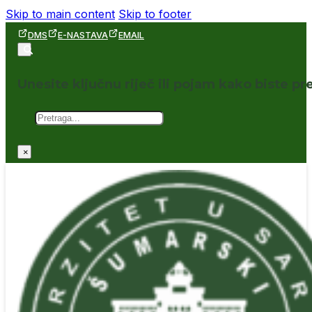
Skip to main content
Skip to footer
DMS
E-NASTAVA
EMAIL
Unesite ključnu riječ ili pojam kako biste pre
Pretraga
×