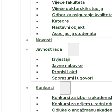
Vijeće fakulteta
Vijeće doktorskih studija
Odbor za osiguranje kvalitet
Katedre
Nastavni objekti
Asocijacija studenata
Novosti
Javnost rada
Izvještaji
Javne nabavke
Propisi i akti
Sporazumi i ugovori
Konkursi
Konkursi za izbor u akademsk
Konkursi za prijem u radni o
Odluke o angažmanu akadem