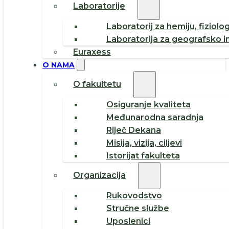
Laboratorije
Laboratorij za hemiju, fiziolog
Laboratorija za geografsko i
Euraxess
O NAMA
O fakultetu
Osiguranje kvaliteta
Međunarodna saradnja
Riječ Dekana
Misija, vizija, ciljevi
Istorijat fakulteta
Organizacija
Rukovodstvo
Stručne službe
Uposlenici