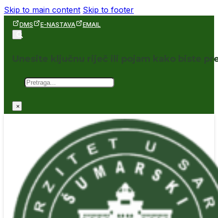
Skip to main content
Skip to footer
DMS
E-NASTAVA
EMAIL
Unesite ključnu riječ ili pojam kako biste pre
Pretraga
×