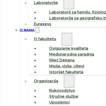
Laboratorije
Laboratorij za hemiju, fiziolog
Laboratorija za geografsko i
Euraxess
O NAMA
O fakultetu
Osiguranje kvaliteta
Međunarodna saradnja
Riječ Dekana
Misija, vizija, ciljevi
Istorijat fakulteta
Organizacija
Rukovodstvo
Stručne službe
Uposlenici