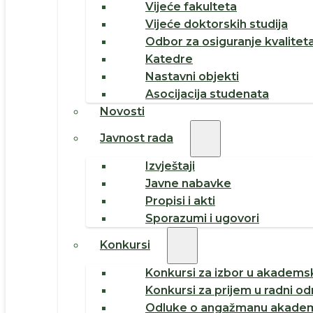
Vijeće fakulteta
Vijeće doktorskih studija
Odbor za osiguranje kvalitet
Katedre
Nastavni objekti
Asocijacija studenata
Novosti
Javnost rada
Izvještaji
Javne nabavke
Propisi i akti
Sporazumi i ugovori
Konkursi
Konkursi za izbor u akademsk
Konkursi za prijem u radni o
Odluke o angažmanu akadem