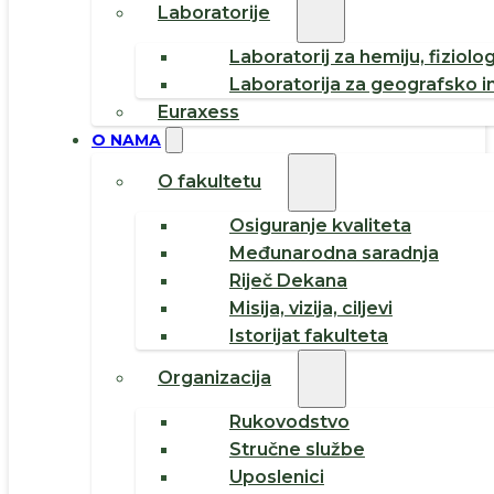
Laboratorije
Laboratorij za hemiju, fiziolog
Laboratorija za geografsko i
Euraxess
O NAMA
O fakultetu
Osiguranje kvaliteta
Međunarodna saradnja
Riječ Dekana
Misija, vizija, ciljevi
Istorijat fakulteta
Organizacija
Rukovodstvo
Stručne službe
Uposlenici