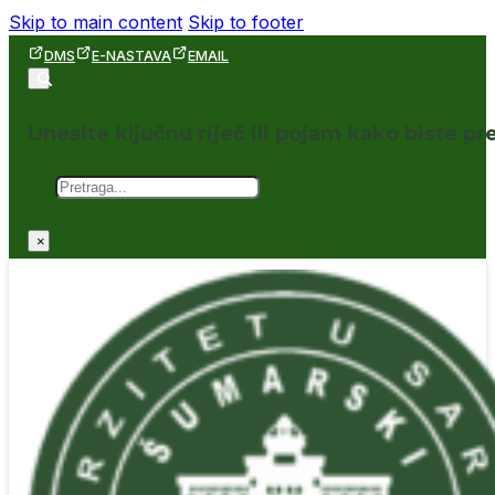
Skip to main content
Skip to footer
DMS
E-NASTAVA
EMAIL
Unesite ključnu riječ ili pojam kako biste pre
Pretraga
×