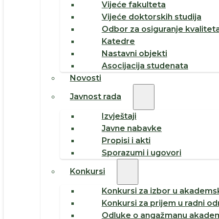
Vijeće fakulteta
Vijeće doktorskih studija
Odbor za osiguranje kvalitet
Katedre
Nastavni objekti
Asocijacija studenata
Novosti
Javnost rada
Izvještaji
Javne nabavke
Propisi i akti
Sporazumi i ugovori
Konkursi
Konkursi za izbor u akademsk
Konkursi za prijem u radni o
Odluke o angažmanu akadem