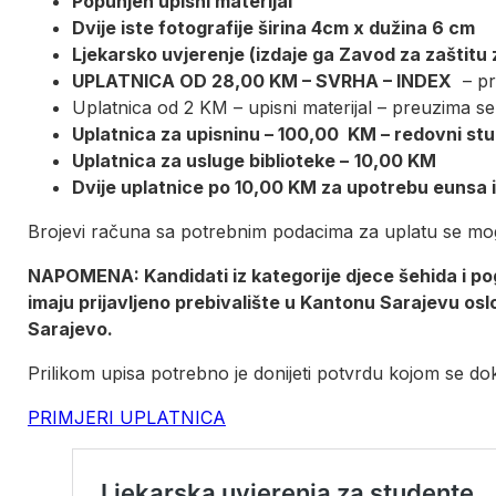
Popunjen upisni materijal
Dvije iste fotografije širina 4cm x dužina 6 cm
Ljekarsko uvjerenje (izdaje ga Zavod za zaštitu
UPLATNICA OD 28,00 KM – SVRHA – INDEX
– pr
Uplatnica od 2 KM – upisni materijal – preuzima se
Uplatnica za upisninu – 100,00 KM – redovni stu
Uplatnica za usluge biblioteke –
10,00 KM
Dvije uplatnice po 10,00 KM za upotrebu eunsa
Brojevi računa sa potrebnim podacima za uplatu se mogu 
NAPOMENA: Kandidati iz kategorije djece šehida i pogin
imaju prijavljeno prebivalište u Kantonu Sarajevu osl
Sarajevo.
Prilikom upisa potrebno je donijeti potvrdu kojom se dok
PRIMJERI UPLATNICA