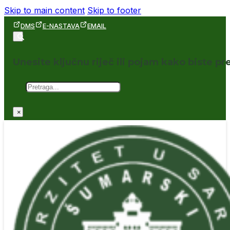
Skip to main content
Skip to footer
DMS
E-NASTAVA
EMAIL
Unesite ključnu riječ ili pojam kako biste pre
Pretraga
×