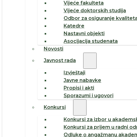
Vijeće fakulteta
Vijeće doktorskih studija
Odbor za osiguranje kvalitet
Katedre
Nastavni objekti
Asocijacija studenata
Novosti
Javnost rada
Izvještaji
Javne nabavke
Propisi i akti
Sporazumi i ugovori
Konkursi
Konkursi za izbor u akademsk
Konkursi za prijem u radni o
Odluke o angažmanu akadem