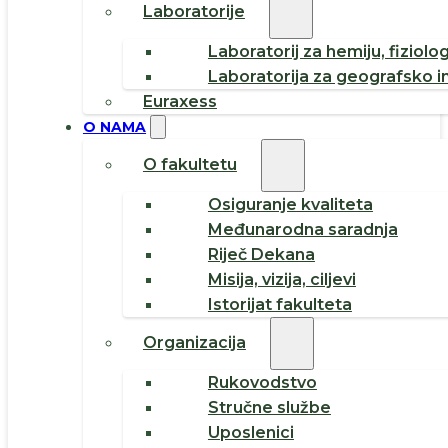
Laboratorije
Laboratorij za hemiju, fiziolog
Laboratorija za geografsko i
Euraxess
O NAMA
O fakultetu
Osiguranje kvaliteta
Međunarodna saradnja
Riječ Dekana
Misija, vizija, ciljevi
Istorijat fakulteta
Organizacija
Rukovodstvo
Stručne službe
Uposlenici