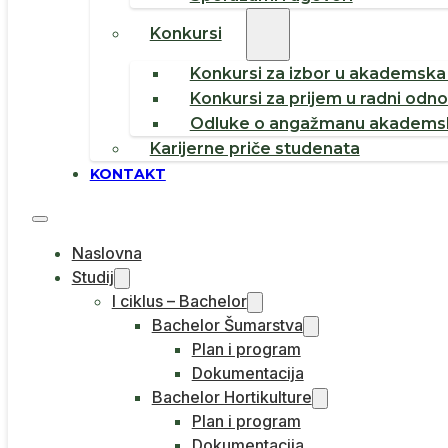
Konkursi
Konkursi za izbor u akademska 
Konkursi za prijem u radni odn
Odluke o angažmanu akademsk
Karijerne priče studenata
KONTAKT
Naslovna
Studij
I ciklus – Bachelor
Bachelor Šumarstva
Plan i program
Dokumentacija
Bachelor Hortikulture
Plan i program
Dokumentacija