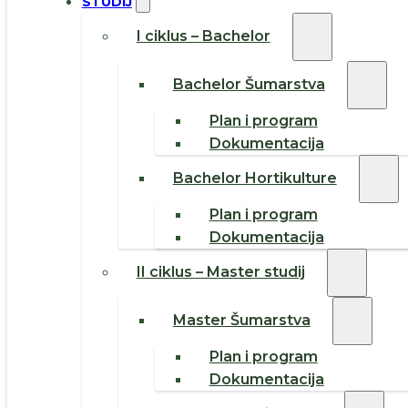
STUDIJ
I ciklus – Bachelor
Bachelor Šumarstva
Plan i program
Dokumentacija
Bachelor Hortikulture
Plan i program
Dokumentacija
II ciklus – Master studij
Master Šumarstva
Plan i program
Dokumentacija