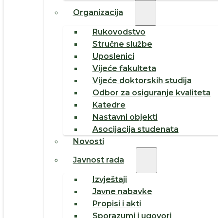
Organizacija
Rukovodstvo
Stručne službe
Uposlenici
Vijeće fakulteta
Vijeće doktorskih studija
Odbor za osiguranje kvaliteta
Katedre
Nastavni objekti
Asocijacija studenata
Novosti
Javnost rada
Izvještaji
Javne nabavke
Propisi i akti
Sporazumi i ugovori