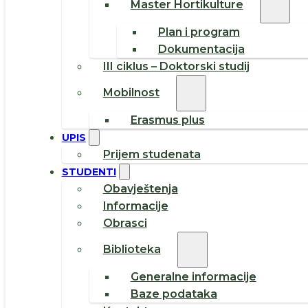
Master Hortikulture
Plan i program
Dokumentacija
III ciklus – Doktorski studij
Mobilnost
Erasmus plus
UPIS
Prijem studenata
STUDENTI
Obavještenja
Informacije
Obrasci
Biblioteka
Generalne informacije
Baze podataka