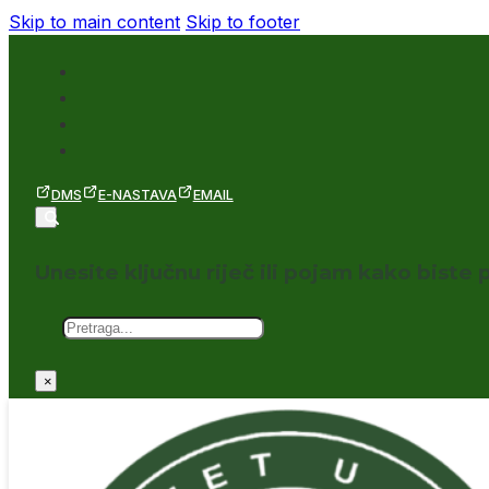
Skip to main content
Skip to footer
DMS
E-NASTAVA
EMAIL
Unesite ključnu riječ ili pojam kako biste p
Pretraga
×