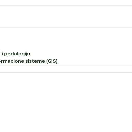
u i pedologiju
ormacione sisteme (GIS)