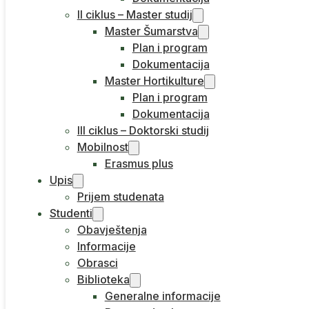
II ciklus – Master studij
Master Šumarstva
Plan i program
Dokumentacija
Master Hortikulture
Plan i program
Dokumentacija
III ciklus – Doktorski studij
Mobilnost
Erasmus plus
Upis
Prijem studenata
Studenti
Obavještenja
Informacije
Obrasci
Biblioteka
Generalne informacije