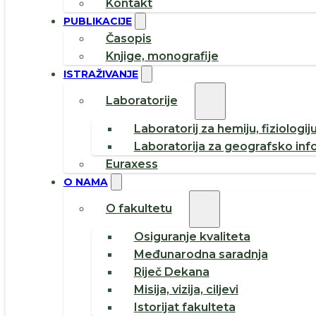
Kontakt
PUBLIKACIJE
Časopis
Knjige, monografije
ISTRAŽIVANJE
Laboratorije
Laboratorij za hemiju, fiziologij
Laboratorija za geografsko inf
Euraxess
O NAMA
O fakultetu
Osiguranje kvaliteta
Međunarodna saradnja
Riječ Dekana
Misija, vizija, ciljevi
Istorijat fakulteta