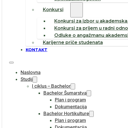
Konkursi
Konkursi za izbor u akademska 
Konkursi za prijem u radni odn
Odluke o angažmanu akademsk
Karijerne priče studenata
KONTAKT
Naslovna
Studij
I ciklus – Bachelor
Bachelor Šumarstva
Plan i program
Dokumentacija
Bachelor Hortikulture
Plan i program
Dokumentacija