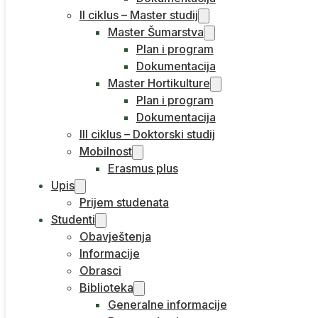
II ciklus – Master studij
Master Šumarstva
Plan i program
Dokumentacija
Master Hortikulture
Plan i program
Dokumentacija
III ciklus – Doktorski studij
Mobilnost
Erasmus plus
Upis
Prijem studenata
Studenti
Obavještenja
Informacije
Obrasci
Biblioteka
Generalne informacije