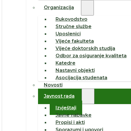
Organizacija
Rukovodstvo
Stručne službe
Uposlenici
Vijeće fakulteta
Vijeće doktorskih studija
Odbor za osiguranje kvaliteta
Katedre
Nastavni objekti
Asocijacija studenata
Novosti
Javnost rada
Izvještaji
Javne nabavke
Propisi i akti
Sporazumi i ugovori