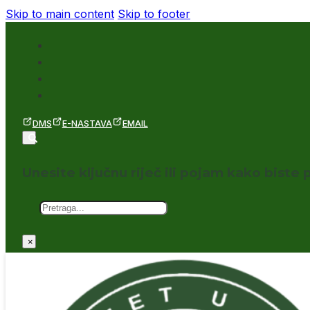
Skip to main content
Skip to footer
DMS
E-NASTAVA
EMAIL
Unesite ključnu riječ ili pojam kako biste p
Pretraga
×