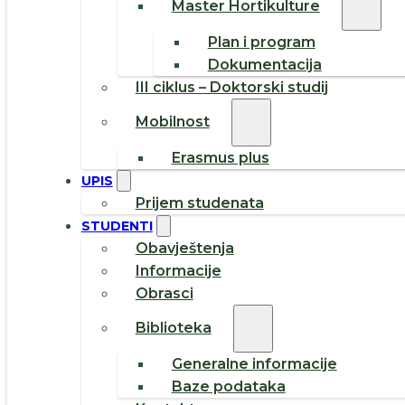
Master Hortikulture
Plan i program
Dokumentacija
III ciklus – Doktorski studij
Mobilnost
Erasmus plus
UPIS
Prijem studenata
STUDENTI
Obavještenja
Informacije
Obrasci
Biblioteka
Generalne informacije
Baze podataka