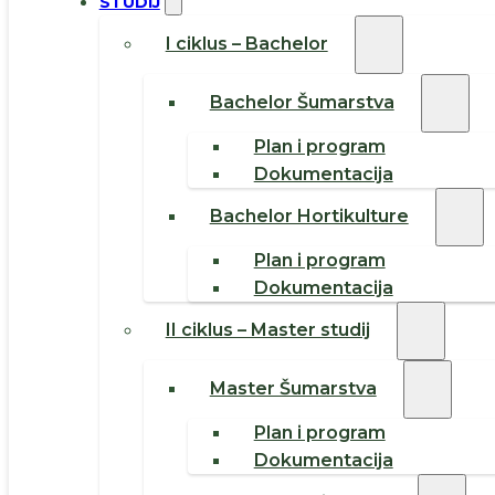
STUDIJ
I ciklus – Bachelor
Bachelor Šumarstva
Plan i program
Dokumentacija
Bachelor Hortikulture
Plan i program
Dokumentacija
II ciklus – Master studij
Master Šumarstva
Plan i program
Dokumentacija