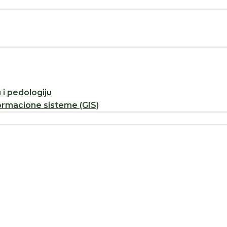
u i pedologiju
ormacione sisteme (GIS)