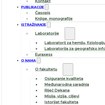
Kontakt
PUBLIKACIJE
Časopis
Knjige, monografije
ISTRAŽIVANJE
Laboratorije
Laboratorij za hemiju, fiziologij
Laboratorija za geografsko inf
Euraxess
O NAMA
O fakultetu
Osiguranje kvaliteta
Međunarodna saradnja
Riječ Dekana
Misija, vizija, ciljevi
Istorijat fakulteta