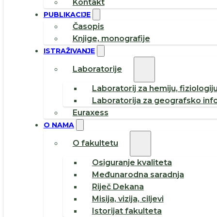
Kontakt
PUBLIKACIJE
Časopis
Knjige, monografije
ISTRAŽIVANJE
Laboratorije
Laboratorij za hemiju, fiziologij
Laboratorija za geografsko inf
Euraxess
O NAMA
O fakultetu
Osiguranje kvaliteta
Međunarodna saradnja
Riječ Dekana
Misija, vizija, ciljevi
Istorijat fakulteta