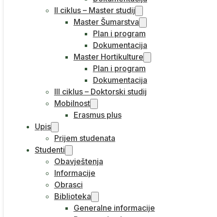
II ciklus – Master studij
Master Šumarstva
Plan i program
Dokumentacija
Master Hortikulture
Plan i program
Dokumentacija
III ciklus – Doktorski studij
Mobilnost
Erasmus plus
Upis
Prijem studenata
Studenti
Obavještenja
Informacije
Obrasci
Biblioteka
Generalne informacije