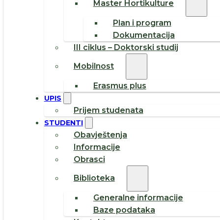
Master Hortikulture
Plan i program
Dokumentacija
III ciklus – Doktorski studij
Mobilnost
Erasmus plus
UPIS
Prijem studenata
STUDENTI
Obavještenja
Informacije
Obrasci
Biblioteka
Generalne informacije
Baze podataka