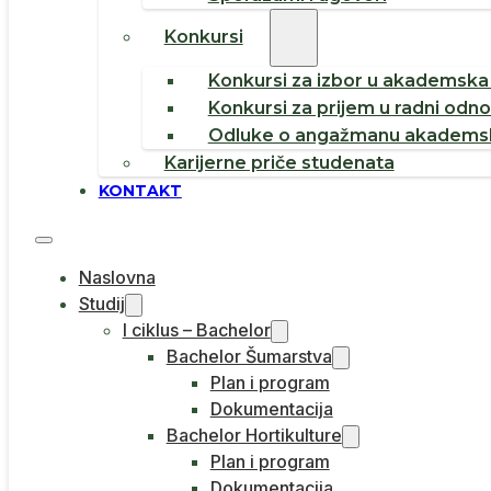
Konkursi
Konkursi za izbor u akademska 
Konkursi za prijem u radni odn
Odluke o angažmanu akademsk
Karijerne priče studenata
KONTAKT
Naslovna
Studij
I ciklus – Bachelor
Bachelor Šumarstva
Plan i program
Dokumentacija
Bachelor Hortikulture
Plan i program
Dokumentacija