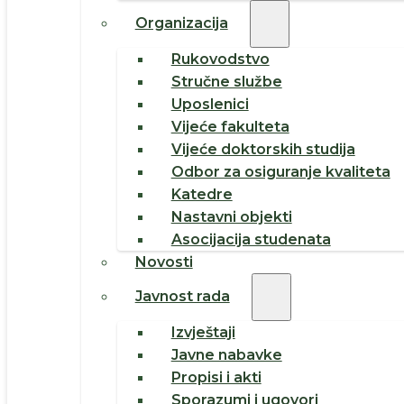
Organizacija
Rukovodstvo
Stručne službe
Uposlenici
Vijeće fakulteta
Vijeće doktorskih studija
Odbor za osiguranje kvaliteta
Katedre
Nastavni objekti
Asocijacija studenata
Novosti
Javnost rada
Izvještaji
Javne nabavke
Propisi i akti
Sporazumi i ugovori