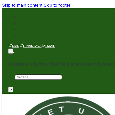
Skip to main content
Skip to footer
DMS
E-NASTAVA
EMAIL
Unesite ključnu riječ ili pojam kako biste p
Pretraga
×