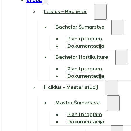
STUDIJ
I ciklus – Bachelor
Bachelor Šumarstva
Plan i program
Dokumentacija
Bachelor Hortikulture
Plan i program
Dokumentacija
II ciklus – Master studij
Master Šumarstva
Plan i program
Dokumentacija