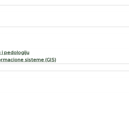
u i pedologiju
ormacione sisteme (GIS)