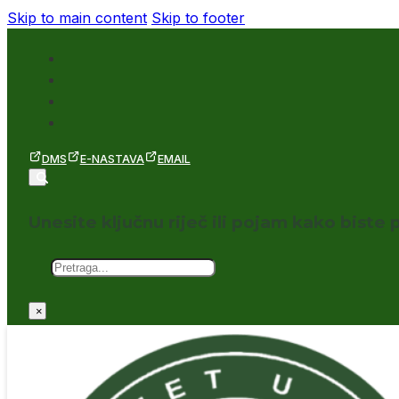
Skip to main content
Skip to footer
DMS
E-NASTAVA
EMAIL
Unesite ključnu riječ ili pojam kako biste p
Pretraga
×