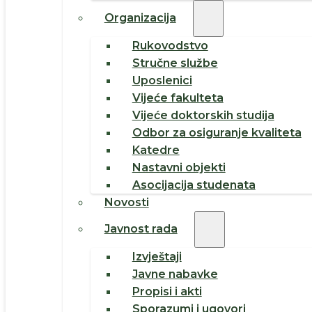
Organizacija
Rukovodstvo
Stručne službe
Uposlenici
Vijeće fakulteta
Vijeće doktorskih studija
Odbor za osiguranje kvaliteta
Katedre
Nastavni objekti
Asocijacija studenata
Novosti
Javnost rada
Izvještaji
Javne nabavke
Propisi i akti
Sporazumi i ugovori