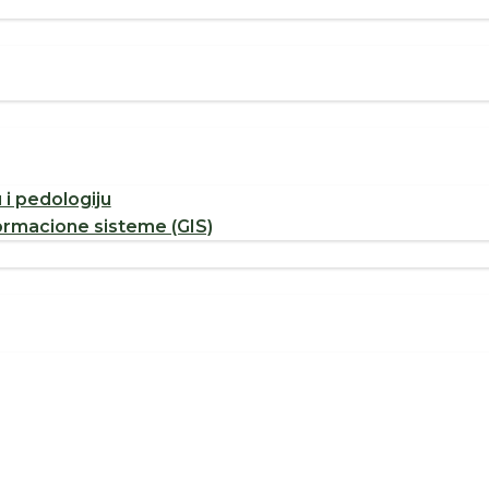
u i pedologiju
ormacione sisteme (GIS)