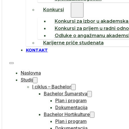
Konkursi
Konkursi za izbor u akademska 
Konkursi za prijem u radni odn
Odluke o angažmanu akademsk
Karijerne priče studenata
KONTAKT
Naslovna
Studij
I ciklus – Bachelor
Bachelor Šumarstva
Plan i program
Dokumentacija
Bachelor Hortikulture
Plan i program
Dokumentacija