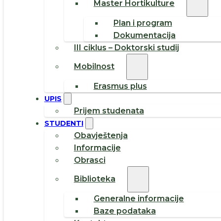
Master Hortikulture
Plan i program
Dokumentacija
III ciklus – Doktorski studij
Mobilnost
Erasmus plus
UPIS
Prijem studenata
STUDENTI
Obavještenja
Informacije
Obrasci
Biblioteka
Generalne informacije
Baze podataka