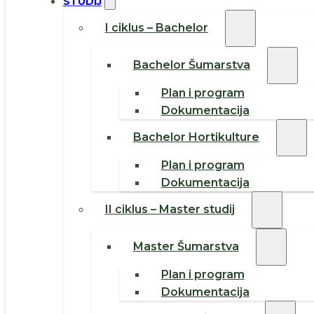
STUDIJ
I ciklus – Bachelor
Bachelor Šumarstva
Plan i program
Dokumentacija
Bachelor Hortikulture
Plan i program
Dokumentacija
II ciklus – Master studij
Master Šumarstva
Plan i program
Dokumentacija