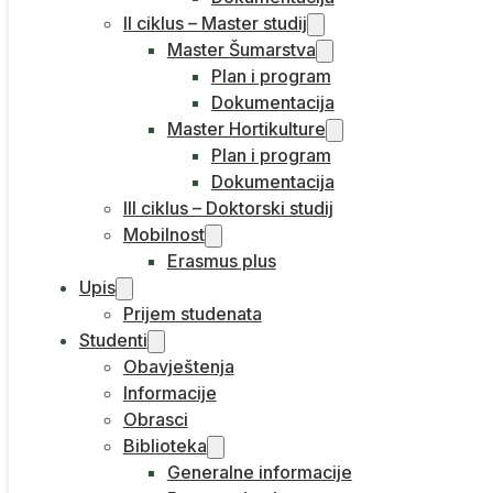
II ciklus – Master studij
Master Šumarstva
Plan i program
Dokumentacija
Master Hortikulture
Plan i program
Dokumentacija
III ciklus – Doktorski studij
Mobilnost
Erasmus plus
Upis
Prijem studenata
Studenti
Obavještenja
Informacije
Obrasci
Biblioteka
Generalne informacije