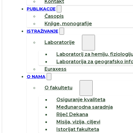
Kontakt
PUBLIKACIJE
Časopis
Knjige, monografije
ISTRAŽIVANJE
Laboratorije
Laboratorij za hemiju, fiziologij
Laboratorija za geografsko inf
Euraxess
O NAMA
O fakultetu
Osiguranje kvaliteta
Međunarodna saradnja
Riječ Dekana
Misija, vizija, ciljevi
Istorijat fakulteta