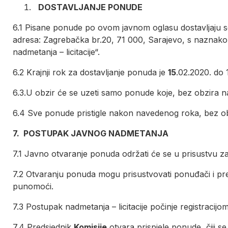
DOSTAVLJANJE PONUDE
6.1 Pisane ponude po ovom javnom oglasu dostavljaju se
adresa: Zagrebačka br.20, 71 000, Sarajevo, s nazn
nadmetanja – licitacije“.
6.2 Krajnji rok za dostavljanje ponuda je
15
.02.2020. do 
6.3.U obzir će se uzeti samo ponude koje, bez obzira n
6.4 Sve ponude pristigle nakon navedenog roka, bez ob
7. POSTUPAK JAVNOG NADMETANJA
7.1 Javno otvaranje ponuda održati će se u prisustvu 
7.2 Otvaranju ponuda mogu prisustvovati ponuđači i pred
punomoći.
7.3 Postupak nadmetanja – licitacije počinje registraci
7.4 Predsjednik
Komisije
otvara prispjele ponude, čiji s