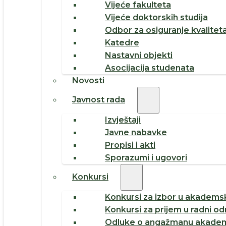
Vijeće fakulteta
Vijeće doktorskih studija
Odbor za osiguranje kvalitet
Katedre
Nastavni objekti
Asocijacija studenata
Novosti
Javnost rada
Izvještaji
Javne nabavke
Propisi i akti
Sporazumi i ugovori
Konkursi
Konkursi za izbor u akademsk
Konkursi za prijem u radni o
Odluke o angažmanu akadem