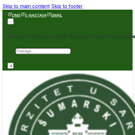
Skip to main content
Skip to footer
DMS
E-NASTAVA
EMAIL
Unesite ključnu riječ ili pojam kako biste pre
Pretraga
×