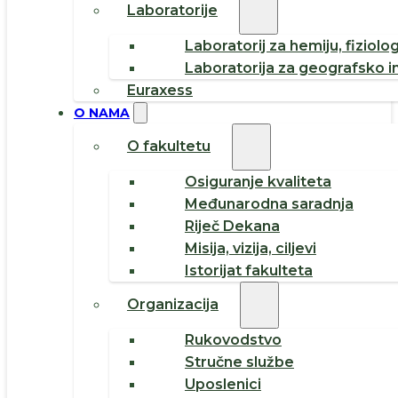
Laboratorije
Laboratorij za hemiju, fiziolog
Laboratorija za geografsko i
Euraxess
O NAMA
O fakultetu
Osiguranje kvaliteta
Međunarodna saradnja
Riječ Dekana
Misija, vizija, ciljevi
Istorijat fakulteta
Organizacija
Rukovodstvo
Stručne službe
Uposlenici