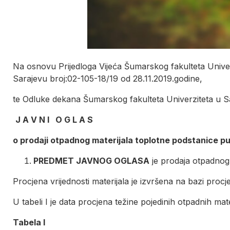
Na osnovu Prijedloga Vijeća Šumarskog fakulteta Unive
Sarajevu broj:02-105-18/19 od 28.11.2019.godine,
te Odluke dekana Šumarskog fakulteta Univerziteta u Sar
J A V N I O G L A S
o prodaji otpadnog materijala toplotne podstanice p
PREDMET JAVNOG OGLASA
je prodaja otpadnog 
Procjena vrijednosti materijala je izvršena na bazi proc
U tabeli I je data procjena težine pojedinih otpadnih mate
Tabela I